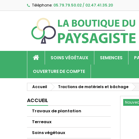
Téléphone:
05.79.79.50.02 / 02.47.41.35.20
A
C
C
add_circle_outline
Vo
No
d'e
SOINS VÉGÉTAUX
SEMENCES
P
OUVERTURE DE COMPTE
Accueil
Tractions de matériels et bâchage
ACCUEIL
Nouve
Travaux de plantation
Terreaux
Soins végétaux