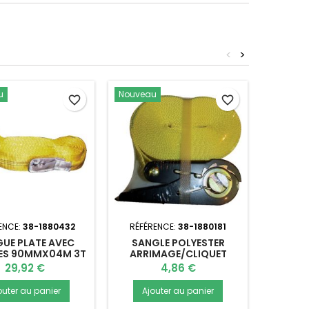
<
>
u
Nouveau
Nouvea
favorite_border
favorite_border
ENCE:
38-1880432
RÉFÉRENCE:
38-1880181
RÉFÉR
GUE PLATE AVEC
SANGLE POLYESTER
SANDOW
ES 90MMX04M 3T
ARRIMAGE/CLIQUET
D.8MM
25MMX2M 1T
Prix
Prix
29,92 €
4,86 €
outer au panier
Ajouter au panier
Ajo