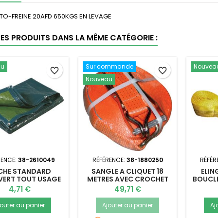
UTO-FREINE 20AFD 650KGS EN LEVAGE
RES PRODUITS DANS LA MÊME CATÉGORIE :
au
Sur commande
Nouvea
favorite_border
favorite_border
Nouveau
RENCE:
38-2610049
RÉFÉRENCE:
38-1880250
RÉFÉR
CHE STANDARD
SANGLE A CLIQUET 18
ELIN
VERT TOUT USAGE
METRES AVEC CROCHET
BOUCL
ORANGE 5T
Prix
Prix
4,71 €
49,71 €
jouter au panier
Ajouter au panier
Aj