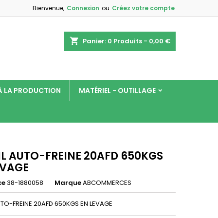
Bienvenue,
Connexion
ou
Créez votre compte
×
×
×
shopping_cart
Panier:
0
Produits - 0,00 €
 À LA PRODUCTION
MATÉRIEL - OUTILLAGE
n
s
IL AUTO-FREINE 20AFD 650KGS
EVAGE
ce
38-1880058
Marque
ABCOMMERCES
UTO-FREINE 20AFD 650KGS EN LEVAGE