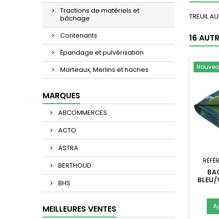
Tractions de matériels et
TREUIL A
bâchage
Contenants
16 AUT
Épandage et pulvérisation
Nouve
Marteaux, Merlins et haches
MARQUES
ABCOMMERCES
ACTO
ASTRA
RÉFÉ
BERTHOUD
BA
BLEU/
BHS
A
MEILLEURES VENTES