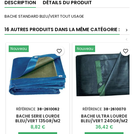
DESCRIPTION
DÉTAILS DU PRODUIT
BACHE STANDARD BLEU/VERT TOUT USAGE
16 AUTRES PRODUITS DANS LA MÊME CATÉGORIE :
>
<
Nouveau
Nouveau
favorite_border
favorite_border
RÉFÉRENCE:
38-2610062
RÉFÉRENCE:
38-2610070
BACHE SERIE LOURDE
BACHE ULTRA LOURDE
BLEU/VERT 135GR/M2
BLEU/VERT 240GR/M2
Prix
Prix
8,82 €
36,42 €