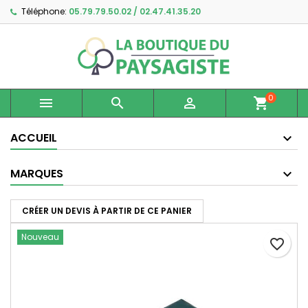
Téléphone:
05.79.79.50.02 / 02.47.41.35.20
×
×
×
Ajouter à ma liste d'envies
Créer une liste d'envies
Connexion
Créer une nouvelle liste
add_circle_outline
Vous devez être connecté pour ajouter des produits
Nom de la liste d'envies
à votre liste d'envies.
0



shopping_cart
Annuler
Connexion
Annuler
Créer une liste d'envies
ACCUEIL
MARQUES
CRÉER UN DEVIS À PARTIR DE CE PANIER
Nouveau
favorite_border