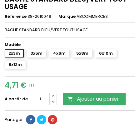
USAGE
Référence
38-2610049
Marque
ABCOMMERCES
BACHE STANDARD BLEU/VERT TOUT USAGE
Modèle
2x3m
3x5m
4x6m
5x8m
6x10m
8x12m
4,71 €
HT
Ajouter au panier
A partir de

Partager