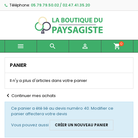
Téléphone:
05.79.79.50.02 / 02.47.41.35.20
×
×
×
×
Ajouter à ma liste d'envies
((modalTitle))
Créer une liste d'envies
Connexion
Créer une nouvelle liste
add_circle_outline
((confirmMessage))
Vous devez être connecté pour ajouter des produits
Nom de la liste d'envies
à votre liste d'envies.
0



shopping_cart
((cancelText))
((modalDeleteText))
Annuler
Connexion
Annuler
Créer une liste d'envies
PANIER
Il n'y a plus d'articles dans votre panier
chevron_left
Continuer mes achats
Ce panier a été lié au devis numéro 40. Modifier ce
panier affectera votre devis
Vous pouvez aussi
CRÉER UN NOUVEAU PANIER