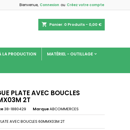
Bienvenue,
Connexion
ou
Créez votre compte
×
×
×
shopping_cart
Panier:
0
Produits - 0,00 €
 À LA PRODUCTION
MATÉRIEL - OUTILLAGE
n
s
GUE PLATE AVEC BOUCLES
MX03M 2T
ce
38-1880429
Marque
ABCOMMERCES
 PLATE AVEC BOUCLES 60MMX03M 2T