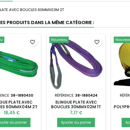
PLATE AVEC BOUCLES 60MMX03M 2T
RES PRODUITS DANS LA MÊME CATÉGORIE :
au
Nouveau
Nouvea
favorite_border
favorite_border
RENCE:
38-1880430
RÉFÉRENCE:
38-1880424
RÉFÉR
NGUE PLATE AVEC
ELINGUE PLATE AVEC
ES 60MMX04M 2T
BOUCLES 30MMX02M 1T
POLYPR
2
Prix
Prix
18,45 €
7,17 €
jouter au panier
Ajouter au panier
Aj