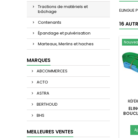
Tractions de matériels et
ELINGUE 
bâchage
Contenants
16 AUT
Épandage et pulvérisation
Nouve
Marteaux, Merlins et haches
MARQUES
ABCOMMERCES
ACTO
ASTRA
RÉFÉ
BERTHOUD
ELI
BOUCL
BHS
A
MEILLEURES VENTES