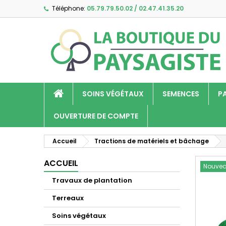
Téléphone:
05.79.79.50.02 / 02.47.41.35.20
A
C
C
add_circle_outline
Vo
No
d'e
SOINS VÉGÉTAUX
SEMENCES
P
OUVERTURE DE COMPTE
Accueil
Tractions de matériels et bâchage
ACCUEIL
Nouve
Travaux de plantation
Terreaux
Soins végétaux