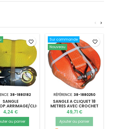
<
>
u
Sur commande
Nouvea
favorite_border
favorite_border
Nouveau
ENCE:
38-1880182
RÉFÉRENCE:
38-1880250
RÉFÉR
SANGLE
SANGLE A CLIQUET 18
TREU
OP.ARRIMAGE/CLIQUET
METRES AVEC CROCHET
20A
5MMX5M 1T
ORANGE 5T
Prix
Prix
4,24 €
49,71 €
outer au panier
Ajouter au panier
Ajo