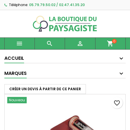
Téléphone:
05.79.79.50.02 / 02.47.41.35.20
×
×
×
Ajouter à ma liste d'envies
Créer une liste d'envies
Connexion
Créer une nouvelle liste
add_circle_outline
Vous devez être connecté pour ajouter des produits
Nom de la liste d'envies
à votre liste d'envies.
0



shopping_cart
Annuler
Connexion
Annuler
Créer une liste d'envies
ACCUEIL
MARQUES
CRÉER UN DEVIS À PARTIR DE CE PANIER
Nouveau
favorite_border