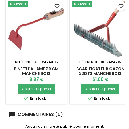
Nouveau
Nouveau
favorite_border
favorite_border
RÉFÉRENCE:
38-2424305
RÉFÉRENCE:
38-2424215
BINETTE À LAME 29 CM
SCARIFICATEUR GAZON
MANCHE BOIS
32DTS MANCHE BOIS
140CM
Prix
Prix
9,97 €
61,08 €
Ajouter au panier
Ajouter au panier


En stock
En stock
COMMENTAIRES (0)
Aucun avis n'a été publié pour le moment.