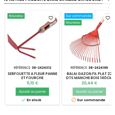
<
Nouveau
Sur commande
favorite_border
favorite_border
Nouveau
RÉFÉRENCE:
38-2424312
RÉFÉRENCE:
38-2424195
SERFOUETTE A FLEUR PANNE
BALAI GAZON FIL PLAT 22
ET FOURCHE
DTS MANCHE BOIS 140CM
Prix
Prix
11,10 €
20,44 €
Ajouter au panier
Ajouter au panier


En stock
Sur commande