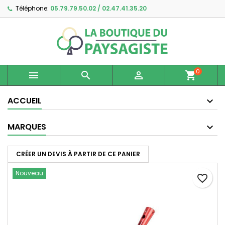
Téléphone:
05.79.79.50.02 / 02.47.41.35.20
×
×
×
Ajouter à ma liste d'envies
Créer une liste d'envies
Connexion
Créer une nouvelle liste
add_circle_outline
Vous devez être connecté pour ajouter des produits
Nom de la liste d'envies
à votre liste d'envies.
0



shopping_cart
Annuler
Connexion
Annuler
Créer une liste d'envies
ACCUEIL
MARQUES
CRÉER UN DEVIS À PARTIR DE CE PANIER
Nouveau
favorite_border