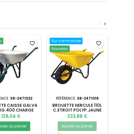
<
>
u
Sur commande
Sur co
favorite_border
favorite_border
Nouveau
Nouvea
ENCE:
38-2471022
RÉFÉRENCE:
38-2471016
RÉFÉR
TE CAISSE GALVA
BROUETTE HERCULE 110L
BROUE
 RG.400 CHARGE
C.ETROIT POLYP.JAUNE
1
200K
RG
Prix
Prix
129,04 €
233,88 €
outer au panier
Ajouter au panier
Ajo