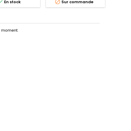



En stock
Sur commande
Su
le moment.