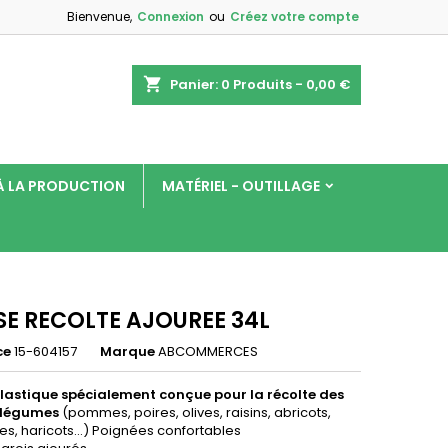
Bienvenue,
Connexion
ou
Créez votre compte
×
×
×
shopping_cart
Panier:
0
Produits - 0,00 €
 À LA PRODUCTION
MATÉRIEL - OUTILLAGE
n
s
SE RECOLTE AJOUREE 34L
ce
15-604157
Marque
ABCOMMERCES
lastique spécialement conçue pour la récolte des
t légumes
(pommes, poires, olives, raisins, abricots,
s, haricots...) Poignées confortables