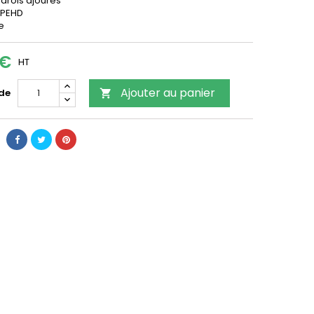
parois ajourés
: PEHD
e
 €
HT
Ajouter au panier
 de
