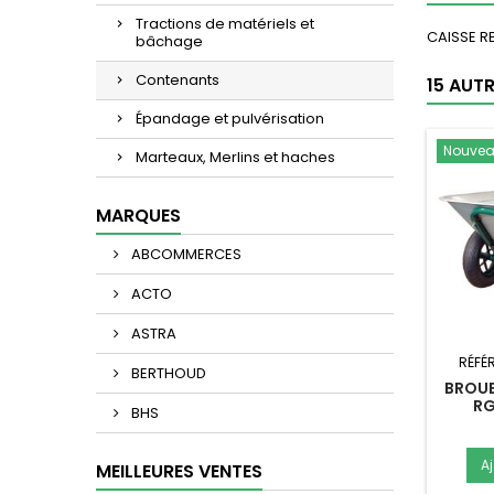
Tractions de matériels et
CAISSE R
bâchage
Contenants
15 AUT
Épandage et pulvérisation
Nouve
Marteaux, Merlins et haches
MARQUES
ABCOMMERCES
ACTO
ASTRA
RÉFÉ
BERTHOUD
BROUE
RG
BHS
A
MEILLEURES VENTES