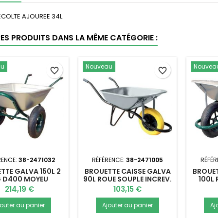
ECOLTE AJOUREE 34L
RES PRODUITS DANS LA MÊME CATÉGORIE :
au
Nouveau
Nouvea
favorite_border
favorite_border
RENCE:
38-2471032
RÉFÉRENCE:
38-2471005
RÉFÉR
TTE GALVA 150L 2
BROUETTE CAISSE GALVA
BROUET
 D400 MOYEU
90L ROUE SOUPLE INCREV.
100L
ACIER/RLT
Prix
Prix
214,19 €
103,15 €
jouter au panier
Ajouter au panier
Aj