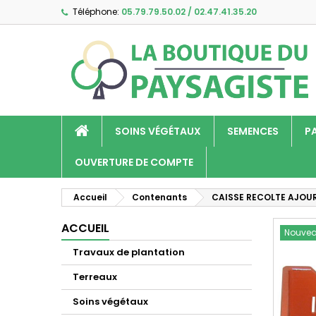
Téléphone:
05.79.79.50.02 / 02.47.41.35.20
A
C
C
add_circle_outline
Vo
No
d'e
SOINS VÉGÉTAUX
SEMENCES
P
OUVERTURE DE COMPTE
Accueil
Contenants
CAISSE RECOLTE AJOUR
ACCUEIL
Nouve
Travaux de plantation
Terreaux
Soins végétaux