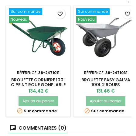
<
Sur commande
Sur commande
favorite_border
favorite_border
Nouveau
Nouveau
RÉFÉRENCE:
38-2471011
RÉFÉRENCE:
38-2471031
BROUETTE CORNIERE 100L
BROUETTE EASY GALVA
C.PEINT ROUE GONFLABLE
100L 2 ROUES
Prix
Prix
134,42 €
131,46 €
Ajouter au panier
Ajouter au panier


Sur commande
Sur commande
COMMENTAIRES (0)