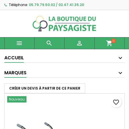
Téléphone:
05.79.79.50.02 / 02.47.41.35.20
×
×
×
Ajouter à ma liste d'envies
Créer une liste d'envies
Connexion
Créer une nouvelle liste
add_circle_outline
Vous devez être connecté pour ajouter des produits
Nom de la liste d'envies
à votre liste d'envies.
0



shopping_cart
Annuler
Connexion
Annuler
Créer une liste d'envies
ACCUEIL
MARQUES
CRÉER UN DEVIS À PARTIR DE CE PANIER
Nouveau
favorite_border