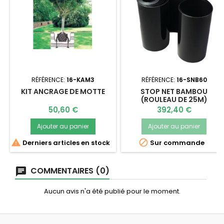
RÉFÉRENCE:
16-KAM3
RÉFÉRENCE:
16-SNB60
KIT ANCRAGE DE MOTTE
STOP NET BAMBOU
(ROULEAU DE 25M)
Prix
Prix
50,60 €
392,40 €
Ajouter au panier
Ajouter au panier


Derniers articles en stock
Sur commande
COMMENTAIRES (0)
Aucun avis n'a été publié pour le moment.