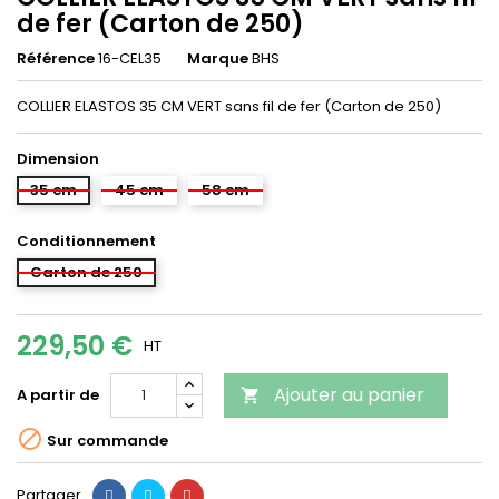
de fer (Carton de 250)
Référence
16-CEL35
Marque
BHS
COLLIER ELASTOS 35 CM VERT sans fil de fer (Carton de 250)
Dimension
35 cm
45 cm
58 cm
Conditionnement
Carton de 250
229,50 €
HT
Ajouter au panier
A partir de


Sur commande
Partager