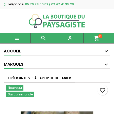
Téléphone:
05.79.79.50.02 / 02.47.41.35.20
×
×
×
Ajouter à ma liste d'envies
Créer une liste d'envies
Connexion
Créer une nouvelle liste
add_circle_outline
Vous devez être connecté pour ajouter des produits
Nom de la liste d'envies
à votre liste d'envies.
0



shopping_cart
Annuler
Connexion
Annuler
Créer une liste d'envies
ACCUEIL
MARQUES
CRÉER UN DEVIS À PARTIR DE CE PANIER
Nouveau
favorite_border
Sur commande