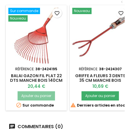
<
Sur commande
Nouveau
favorite_border
favorite_border
Nouveau
RÉFÉRENCE:
38-2424195
RÉFÉRENCE:
38-2424307
BALAI GAZON FIL PLAT 22
GRIFFE A FLEURS 3 DENTS
DTS MANCHE BOIS 140CM
35 CM MANCHE BOIS
Prix
Prix
20,44 €
10,69 €
Ajouter au panier
Ajouter au panier


Sur commande
Derniers articles en stock
COMMENTAIRES (0)