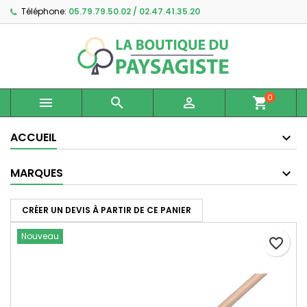
Téléphone:
05.79.79.50.02 / 02.47.41.35.20
×
×
×
Ajouter à ma liste d'envies
Créer une liste d'envies
Connexion
Créer une nouvelle liste
add_circle_outline
Vous devez être connecté pour ajouter des produits
Nom de la liste d'envies
à votre liste d'envies.
0



shopping_cart
Annuler
Connexion
Annuler
Créer une liste d'envies
ACCUEIL
MARQUES
CRÉER UN DEVIS À PARTIR DE CE PANIER
Nouveau
favorite_border