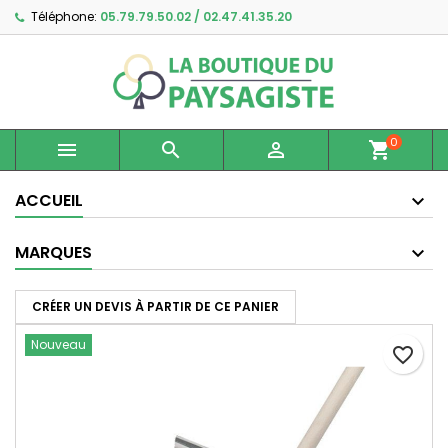
Téléphone:
05.79.79.50.02 / 02.47.41.35.20
×
×
×
Ajouter à ma liste d'envies
Créer une liste d'envies
Connexion
Créer une nouvelle liste
add_circle_outline
Vous devez être connecté pour ajouter des produits
Nom de la liste d'envies
à votre liste d'envies.
0



shopping_cart
Annuler
Connexion
Annuler
Créer une liste d'envies
ACCUEIL
MARQUES
CRÉER UN DEVIS À PARTIR DE CE PANIER
Nouveau
favorite_border