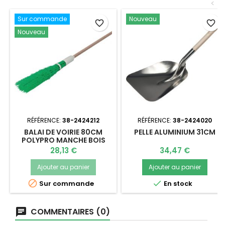
<
Sur commande
Nouveau
favorite_border
favorite_border
Nouveau
RÉFÉRENCE:
38-2424212
RÉFÉRENCE:
38-2424020
BALAI DE VOIRIE 80CM
PELLE ALUMINIUM 31CM
POLYPRO MANCHE BOIS
130CM
Prix
Prix
28,13 €
34,47 €
Ajouter au panier
Ajouter au panier


Sur commande
En stock
COMMENTAIRES (0)