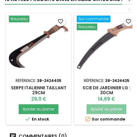
<
Nouveau
Sur commande
favorite_border
favorite_border
Nouveau
RÉFÉRENCE:
38-2424405
RÉFÉRENCE:
38-2424425
SERPE ITALIENNE TAILLANT
SCIE DE JARDINIER LG :
29CM
30CM
Prix
Prix
29,11 €
14,69 €
Ajouter au panier
Ajouter au panier


En stock
Sur commande
COMMENTAIRES (0)