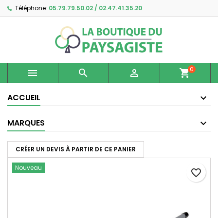
Téléphone:
05.79.79.50.02 / 02.47.41.35.20
×
×
×
Ajouter à ma liste d'envies
Créer une liste d'envies
Connexion
Créer une nouvelle liste
add_circle_outline
Vous devez être connecté pour ajouter des produits
Nom de la liste d'envies
à votre liste d'envies.
0



shopping_cart
Annuler
Connexion
Annuler
Créer une liste d'envies
ACCUEIL
MARQUES
CRÉER UN DEVIS À PARTIR DE CE PANIER
Nouveau
favorite_border