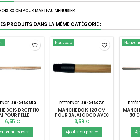
OIS 30 CM POUR MARTEAU MENUISIER
RES PRODUITS DANS LA MÊME CATÉGORIE :
au
Nouveau
Nouvea
favorite_border
favorite_border
RENCE:
38-2460650
RÉFÉRENCE:
38-2460721
RÉFÉR
E BOIS DROIT 110
MANCHE BOIS 120 CM
MANCHE
M POUR PELLE
POUR BALAI COCO AVEC
90 
VIS
Prix
Prix
6,55 €
3,59 €
jouter au panier
Ajouter au panier
Aj