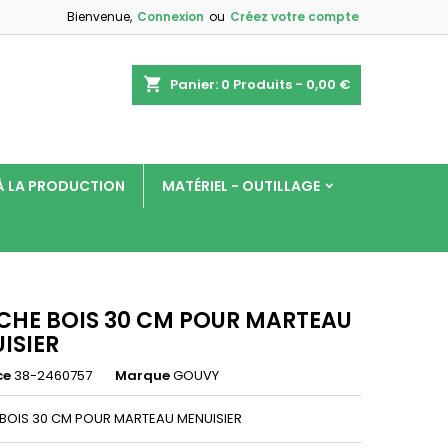
Bienvenue,
Connexion
ou
Créez votre compte
×
×
×
shopping_cart
Panier:
0
Produits - 0,00 €
 À LA PRODUCTION
MATÉRIEL - OUTILLAGE
n
s
HE BOIS 30 CM POUR MARTEAU
ISIER
ce
38-2460757
Marque
GOUVY
BOIS 30 CM POUR MARTEAU MENUISIER