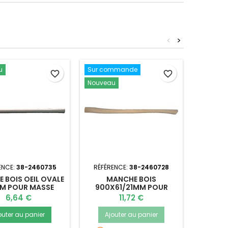
<
>
u
Sur commande
Nouvea
favorite_border
favorite_border
Nouveau
ENCE:
38-2460735
RÉFÉRENCE:
38-2460728
RÉFÉR
 BOIS OEIL OVALE
MANCHE BOIS
MANCH
CM POUR MASSE
900X61/21MM POUR
PO
HACHE CANADIENNE
Prix
Prix
6,64 €
11,72 €
outer au panier
Ajouter au panier
Ajo