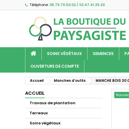
Téléphone:
05.79.79.50.02 / 02.47.41.35.20
A
C
C
add_circle_outline
Vo
No
d'e
SOINS VÉGÉTAUX
SEMENCES
P
OUVERTURE DE COMPTE
Accueil
Manches d’outils
MANCHE BOIS 30 
ACCUEIL
Nouve
Travaux de plantation
Terreaux
Soins végétaux