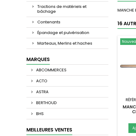
Tractions de matériels et
MANCHE B
bâchage
Contenants
16 AUT
Épandage et pulvérisation
Nouve
Marteaux, Merlins et haches
MARQUES
ABCOMMERCES
ACTO
ASTRA
RÉFÉ
BERTHOUD
MANCH
C
BHS
A
MEILLEURES VENTES