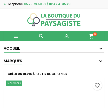
Téléphone:
05.79.79.50.02 / 02.47.41.35.20
×
×
×
Ajouter à ma liste d'envies
Créer une liste d'envies
Connexion
Créer une nouvelle liste
add_circle_outline
Vous devez être connecté pour ajouter des produits
Nom de la liste d'envies
à votre liste d'envies.
0



shopping_cart
Annuler
Connexion
Annuler
Créer une liste d'envies
ACCUEIL
MARQUES
CRÉER UN DEVIS À PARTIR DE CE PANIER
Nouveau
favorite_border