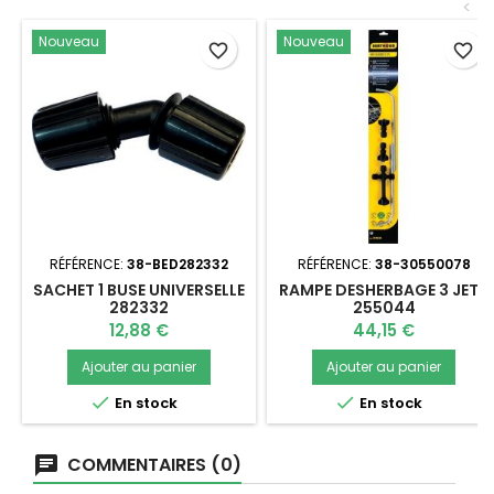
<
Nouveau
Nouveau
favorite_border
favorite_border
RÉFÉRENCE:
38-BED282332
RÉFÉRENCE:
38-30550078
SACHET 1 BUSE UNIVERSELLE
RAMPE DESHERBAGE 3 JETS
282332
255044
Prix
Prix
12,88 €
44,15 €
Ajouter au panier
Ajouter au panier


En stock
En stock
COMMENTAIRES (0)