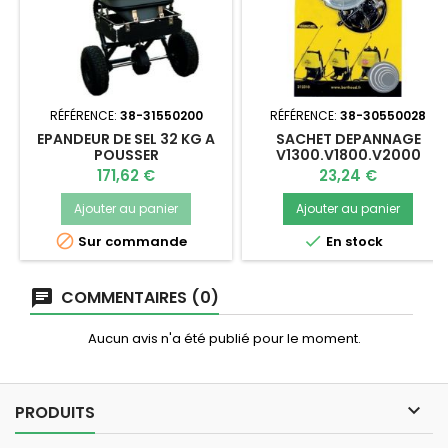
RÉFÉRENCE:
38-31550200
RÉFÉRENCE:
38-30550028
EPANDEUR DE SEL 32 KG A
SACHET DEPANNAGE
POUSSER
V1300.V1800.V2000
212310
Prix
Prix
171,62 €
23,24 €
Ajouter au panier
Ajouter au panier


Sur commande
En stock
COMMENTAIRES (0)
Aucun avis n'a été publié pour le moment.

PRODUITS