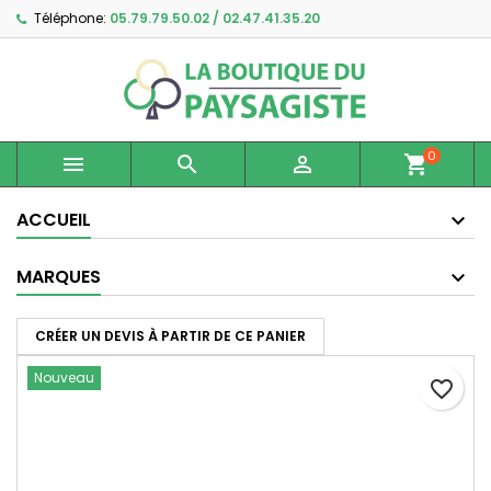
Téléphone:
05.79.79.50.02 / 02.47.41.35.20
×
×
×
Ajouter à ma liste d'envies
Créer une liste d'envies
Connexion
Créer une nouvelle liste
add_circle_outline
Vous devez être connecté pour ajouter des produits
Nom de la liste d'envies
à votre liste d'envies.
0



shopping_cart
Annuler
Connexion
Annuler
Créer une liste d'envies
ACCUEIL
MARQUES
CRÉER UN DEVIS À PARTIR DE CE PANIER
Nouveau
favorite_border