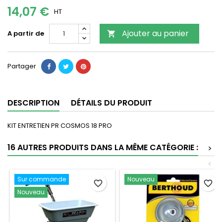
14,07 €
HT
Ajouter au panier
A partir de

Partager
DESCRIPTION
DÉTAILS DU PRODUIT
KIT ENTRETIEN PR COSMOS 18 PRO
16 AUTRES PRODUITS DANS LA MÊME CATÉGORIE :
>
<
Sur commande
Nouveau
favorite_border
favorite_border
Nouveau