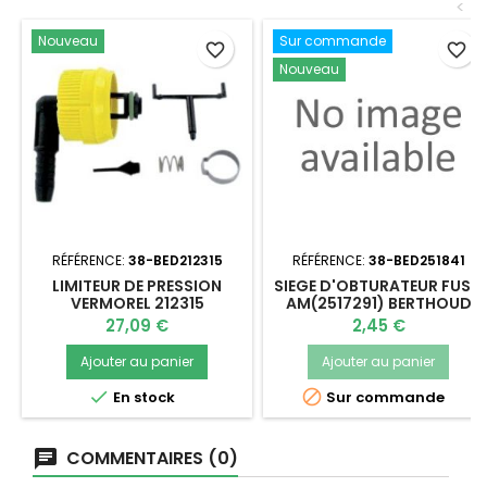
<
Nouveau
Sur commande
favorite_border
favorite_border
Nouveau
RÉFÉRENCE:
38-BED212315
RÉFÉRENCE:
38-BED251841
LIMITEUR DE PRESSION
SIEGE D'OBTURATEUR FUSO
VERMOREL 212315
AM(2517291) BERTHOUD
Prix
Prix
27,09 €
2,45 €
Ajouter au panier
Ajouter au panier


En stock
Sur commande
COMMENTAIRES (0)