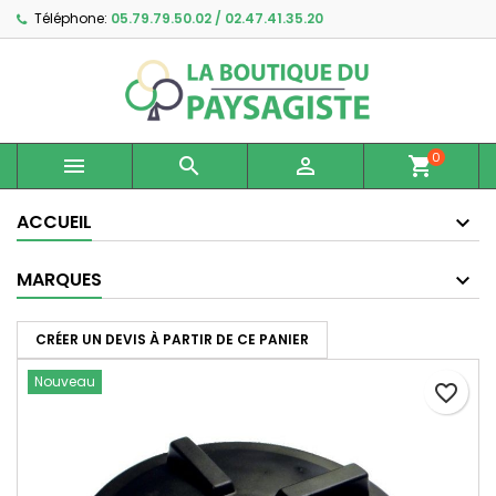
Téléphone:
05.79.79.50.02 / 02.47.41.35.20
×
×
×
Ajouter à ma liste d'envies
Créer une liste d'envies
Connexion
Créer une nouvelle liste
add_circle_outline
Vous devez être connecté pour ajouter des produits
Nom de la liste d'envies
à votre liste d'envies.
0



shopping_cart
Annuler
Connexion
Annuler
Créer une liste d'envies
ACCUEIL
MARQUES
CRÉER UN DEVIS À PARTIR DE CE PANIER
Nouveau
favorite_border